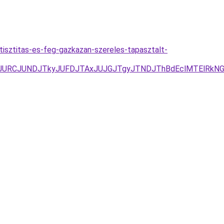
tisztitas-es-feg-gazkazan-szereles-tapasztalt-
zJURCJUNDJTkyJUFDJTAxJUJGJTgyJTNDJThBdEclMTElRkNG