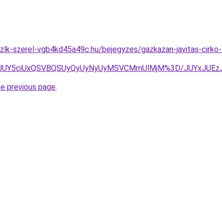
zlk-szerel-vgb4kd45a49c.hu/bejegyzes/gazkazan-javitas-cirko-
ThBJUY5ciUxQSVBQSUyQyUyNyUyMSVCMmUlMjM%3D/JUYxJUE
he previous page
.