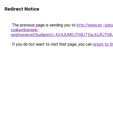
Redirect Notice
The previous page is sending you to
http://www.xn--gzks
szakembereink-
segitsegevel/budapest/JUI4JUM0JThBJTEwJUJFJ
If you do not want to visit that page, you can
return to t