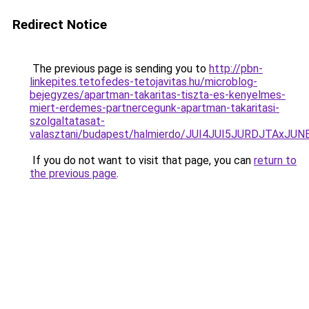
Redirect Notice
The previous page is sending you to
http://pbn-
linkepites.tetofedes-tetojavitas.hu/microblog-
bejegyzes/apartman-takaritas-tiszta-es-kenyelmes-
miert-erdemes-partnercegunk-apartman-takaritasi-
szolgaltatasat-
valasztani/budapest/halmierdo/JUI4JUI5JURDJTAx
If you do not want to visit that page, you can
return to
the previous page
.