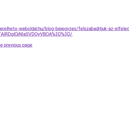
.berelheto-weboldal.hu/blog-bejegyzes/felszabaditjuk-az-elfele
QTAlRDglQjNIaSVDQyVBOA%3D%3D/
.
he previous page
.