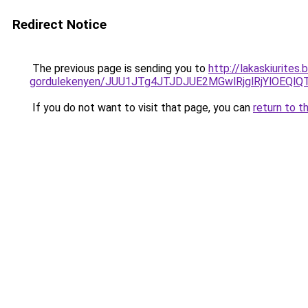
Redirect Notice
The previous page is sending you to
http://lakaskiurites
gordulekenyen/JUU1JTg4JTJDJUE2MGwlRjglRjYlOEQl
If you do not want to visit that page, you can
return to t