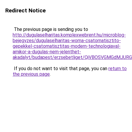
Redirect Notice
The previous page is sending you to
http://dugulaselharitas.komplexwebrent.hu/microblog-
bejegyzes/dugulaselharitas-woma-csatornatisztito-
gepekkel-csatornatisztitas-modern-technologiaval-
amikor-a-dugulas-nem-jelenthet-
akadalyt/budapest/erzsebetliget/QiVBOSVGMGdMJ
If you do not want to visit that page, you can
return to
the previous page
.